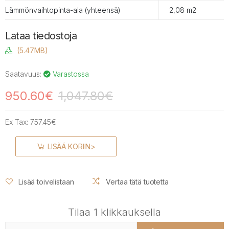
Lämmönvaihtopinta-ala (yhteensä)
2,08 m2
Lataa tiedostoja
(5.47MB)
Saatavuus:
Varastossa
950.60€
1,047.80€
Ex Tax:
757.45€
LISÄÄ KORIIN>
Lisää toivelistaan
Vertaa tätä tuotetta
Tilaa 1 klikkauksella