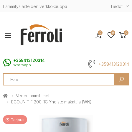
Lämmityslaitteiden verkkokauppa
Tiedot
0
0
0
Toggle mobile menu
+358413120314
+358413120314
WhatsApp
Search
Vedenlämmittimet
ECOUNIT F 200-1C Yhdistelmäkattila (WN)
Tarjous