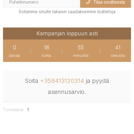
Tilaa osoitteesta
Soitamme sinulle takaisin saadaksemme lisätietoja
Kampanjan loppuun asti
0
18
55
40
:
:
:
päivää
tuntia
minuuttia
sekuntia
Soita
+358413120314
ja pyydä
asennusarvio.
Tunnisteet:
1