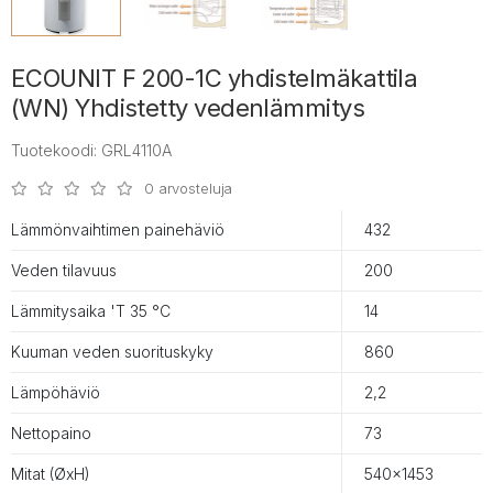
ECOUNIT F 200-1C yhdistelmäkattila
(WN) Yhdistetty vedenlämmitys
Tuotekoodi: GRL4110A
0 arvosteluja
Lämmönvaihtimen painehäviö
432
Veden tilavuus
200
Lämmitysaika 'T 35 °C
14
Kuuman veden suorituskyky
860
Lämpöhäviö
2,2
Nettopaino
73
Mitat (ØxH)
540x1453