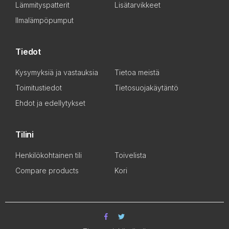
Lämmityspatterit
Lisätarvikkeet
Ilmalämpöpumput
Tiedot
Kysymyksiä ja vastauksia
Tietoa meistä
Toimitustiedot
Tietosuojakäytäntö
Ehdot ja edellytykset
Tilini
Henkilökohtainen tili
Toivelista
Compare products
Kori