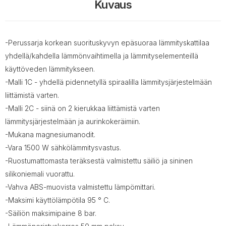
Kuvaus
-Perussarja korkean suorituskyvyn epäsuoraa lämmityskattilaa
yhdellä/kahdella lämmönvaihtimella ja lämmityselementeillä
käyttöveden lämmitykseen.
-Malli 1C - yhdellä pidennetyllä spiraalilla lämmitysjärjestelmään
liittämistä varten.
-Malli 2C - siinä on 2 kierukkaa liittämistä varten
lämmitysjärjestelmään ja aurinkokeräimiin.
-Mukana magnesiumanodit.
-Vara 1500 W sähkölämmitysvastus.
-Ruostumattomasta teräksestä valmistettu säiliö ja sininen
silikoniemali vuorattu.
-Vahva ABS-muovista valmistettu lämpömittari.
-Maksimi käyttölämpötila 95 ° С.
-Säiliön maksimipaine 8 bar.