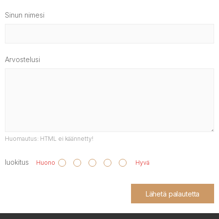
Sinun nimesi
Arvostelusi
Huomautus:
HTML ei käännetty!
luokitus
Huono
Hyvä
Lähetä palautetta