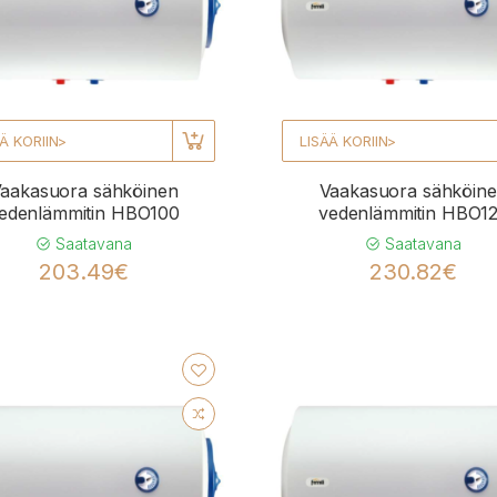
Ä KORIIN>
LISÄÄ KORIIN>
aakasuora sähköinen
Vaakasuora sähköin
edenlämmitin HBO100
vedenlämmitin HBO1
Saatavana
Saatavana
203.49€
230.82€