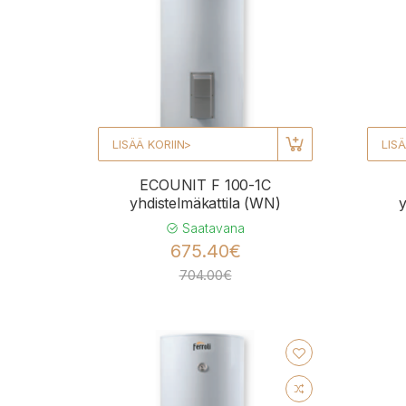
LISÄÄ KORIIN>
LISÄ
ECOUNIT F 100-1C
yhdistelmäkattila (WN)
y
Saatavana
675.40€
704.00€