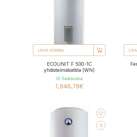
LISÄÄ KORIIN>
LISÄ
ECOUNIT F 500-1C
Fe
yhdistelmäkattila (WN)
Saatavana
1,946.78€