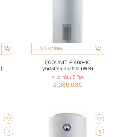
LISÄÄ KORIIN>
ECOUNIT F 400-1C
N)
yhdistelmäkattila (WN)
toimitus 5-7pv
2,086.03€