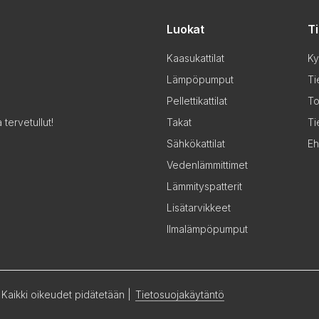
Luokat
T
Kaasukattilat
Ky
Lämpöpumput
Ti
Pellettikattilat
To
Takat
Ti
tervetullut!
Sähkökattilat
Eh
Vedenlämmittimet
Lämmityspatterit
Lisätarvikkeet
Ilmalämpöpumput
 Kaikki oikeudet pidätetään
|
Tietosuojakäytäntö