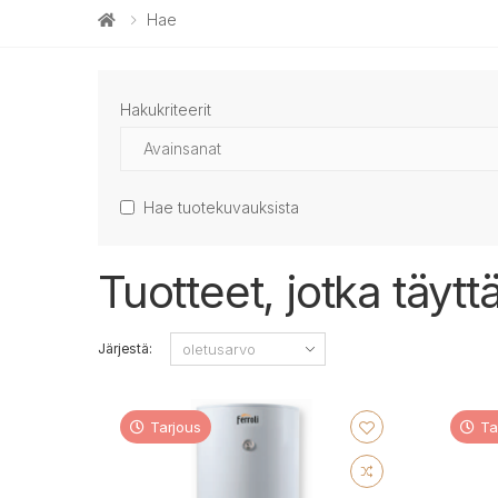
Hae
Hakukriteerit
Hae tuotekuvauksista
Tuotteet, jotka täyt
Järjestä:
Tarjous
Ta