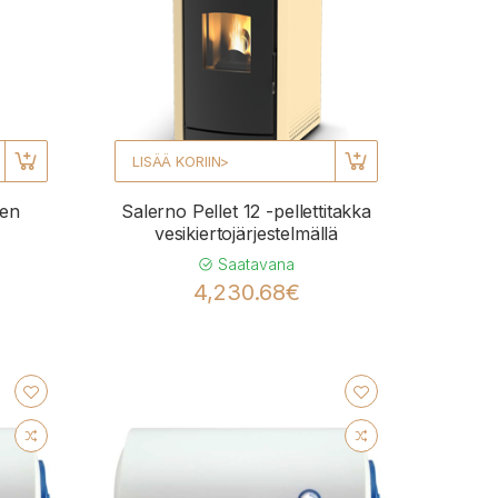
LISÄÄ KORIIN>
nen
Salerno Pellet 12 -pellettitakka
vesikiertojärjestelmällä
Saatavana
4,230.68€