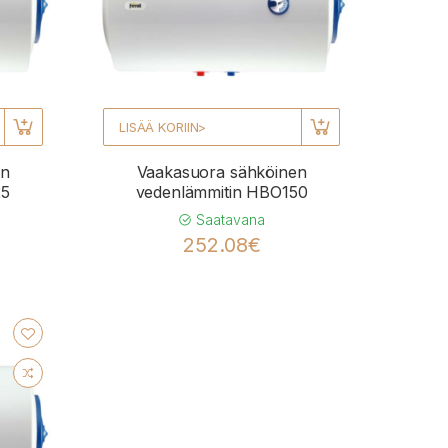
LISÄÄ KORIIN>
en
Vaakasuora sähköinen
25
vedenlämmitin HBO150
Saatavana
252.08€