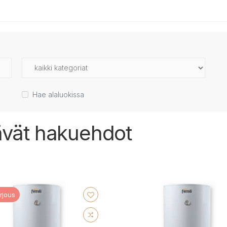
Hae alaluokissa
tävät hakuehdot
rjous