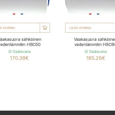
Ä KORIIN>
LISÄÄ KORIIN>
aakasuora sähköinen
Vaakasuora sähköin
vedenlämmitin HBO50
vedenlämmitin HBO8
Saatavana
Saatavana
170.38€
185.26€