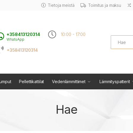
Tietoja meistä
Toimitus ja maksu
+358413120314
10:00 - 17:00
Search
WhatsApp
+358413120314
umput
Pellettikattilat
Vedenlämmittimet
Lämmityspatterit
Hae