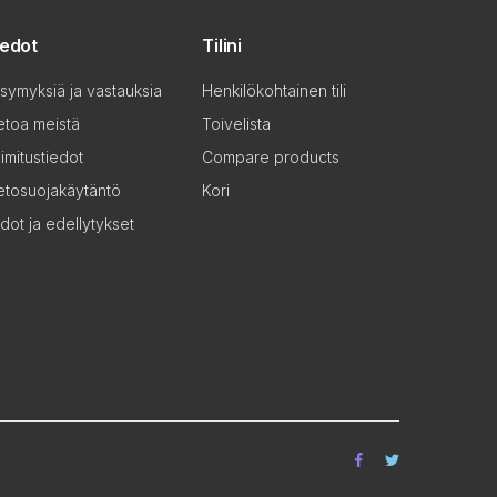
iedot
Tilini
symyksiä ja vastauksia
Henkilökohtainen tili
etoa meistä
Toivelista
imitustiedot
Compare products
etosuojakäytäntö
Kori
dot ja edellytykset