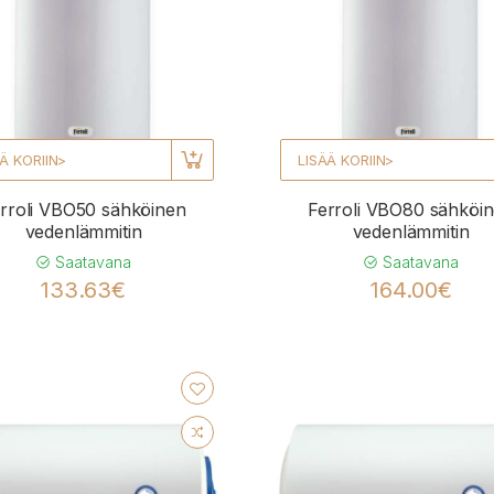
Ä KORIIN>
LISÄÄ KORIIN>
rroli VBO50 sähköinen
Ferroli VBO80 sähköi
vedenlämmitin
vedenlämmitin
Saatavana
Saatavana
133.63€
164.00€