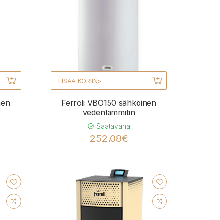
LISÄÄ KORIIN>
nen
Ferroli VBO150 sähköinen
vedenlämmitin
Saatavana
252.08€