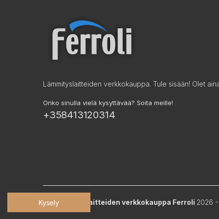
Lämmityslaitteiden verkkokauppa. Tule sisään! Olet aina 
Onko sinulla vielä kysyttävää? Soita meille!
+358413120314
©
Lämmityslaitteiden verkkokauppa Ferroli
2026 -
Kysely