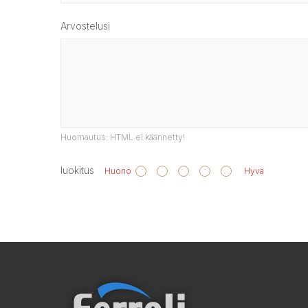
Arvostelusi
Huomautus:
HTML ei käännetty!
luokitus
Huono
Hyvä