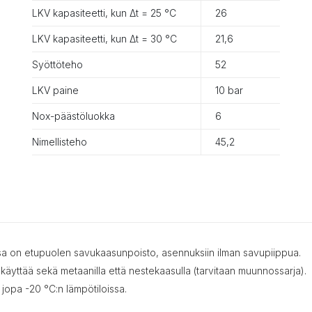
LKV kapasiteetti, kun Δt = 25 °C
26
LKV kapasiteetti, kun Δt = 30 °C
21,6
Syöttöteho
52
LKV paine
10 bar
Nox-päästöluokka
6
Nimellisteho
45,2
sa on etupuolen savukaasunpoisto, asennuksiin ilman savupiippua.
äyttää sekä metaanilla että nestekaasulla (tarvitaan muunnossarja).
 jopa -20 °C:n lämpötiloissa.