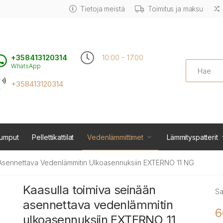
Tietoja meistä
Toimitus ja maksu
+358413120314
10:00 - 17:00
Search
WhatsApp
+358413120314
umput
Pellettikattilat
Vedenlämmittimet
Lämmityspatterit
 Asennettava Vedenlämmitin Ulkoasennuksiin EXTERNO 11 NG
Kaasulla toimiva seinään
Sa
asennettava vedenlämmitin
6
ulkoasennuksiin EXTERNO 11