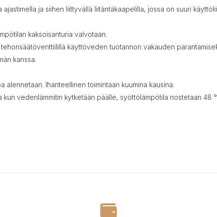
astimella ja siihen liittyvällä liitäntäkaapelilla, jossa on suuri käyttö
ämpötilan kaksoisanturia valvotaan.
n tehonsäätöventtiilillä käyttöveden tuotannon vakauden parantamisek
lmän kanssa.
 alennetaan. Ihanteellinen toimintaan kuumina kausina.
 kun vedenlämmitin kytketään päälle, syöttölämpötila nostetaan 48 °