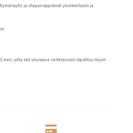
liittymänäyttö ja ohjausnäppäimet yksinkertaista ja
si.
C:een, jotta sitä seuraava vedenpoisto tapahtuu täysin