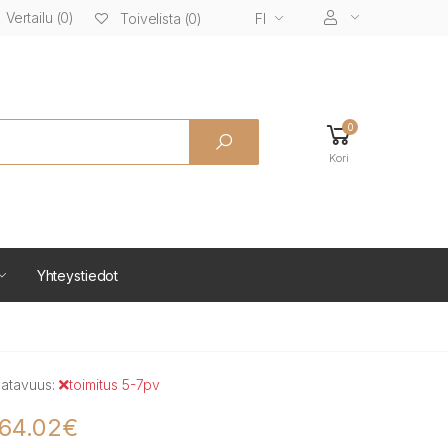
Vertailu (0)
FI
Toivelista (0)
0
Kori
Yhteystiedot
atavuus:
toimitus 5-7pv
64.02€