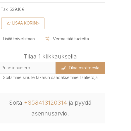
 Tax:
529.10€
LISÄÄ KORIIN>
Lisää toivelistaan
Vertaa tätä tuotetta
Tilaa 1 klikkauksella
Tilaa osoitteesta
Soitamme sinulle takaisin saadaksemme lisätietoja
Soita
+358413120314
ja pyydä
asennusarvio.