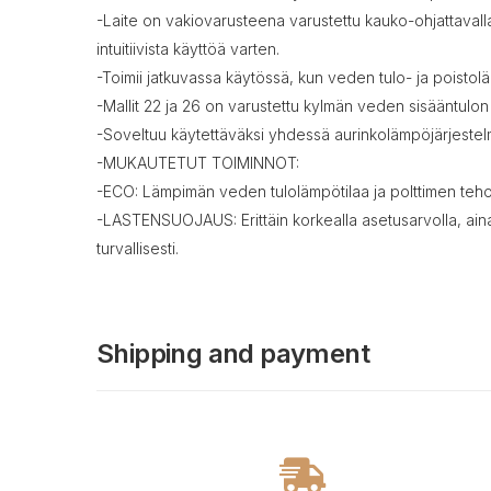
-Laite on vakiovarusteena varustettu kauko-ohjattavalla aj
intuitiivista käyttöä varten.
-Toimii jatkuvassa käytössä, kun veden tulo- ja poistol
-Mallit 22 ja 26 on varustettu kylmän veden sisääntulo
-Soveltuu käytettäväksi yhdessä aurinkolämpöjärjeste
-MUKAUTETUT TOIMINNOT:
-ECO: Lämpimän veden tulolämpötilaa ja polttimen tehoa
-LASTENSUOJAUS: Erittäin korkealla asetusarvolla, aina
turvallisesti.
Shipping and payment