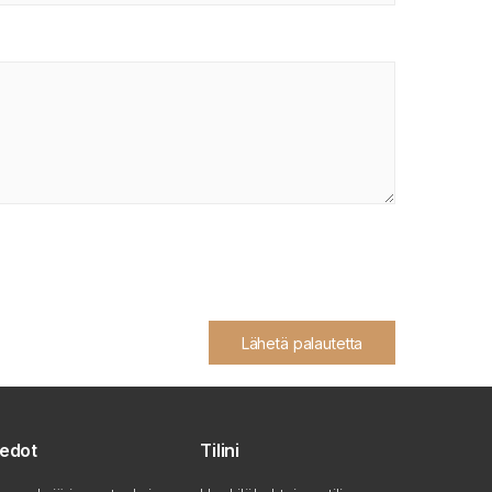
Lähetä palautetta
iedot
Tilini