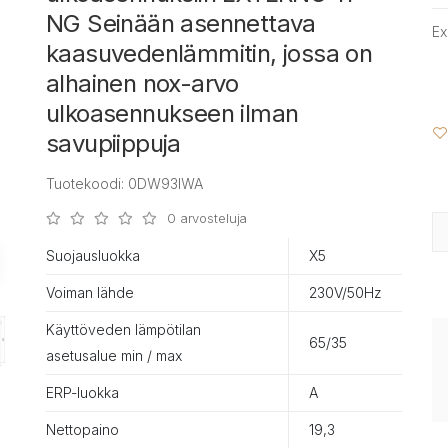
NG Seinään asennettava
Ex
kaasuvedenlämmitin, jossa on
alhainen nox-arvo
ulkoasennukseen ilman
savupiippuja
Tuotekoodi: 0DW93IWA
0 arvosteluja
Suojausluokka
X5
Voiman lähde
230V/50Hz
Käyttöveden lämpötilan
65/35
asetusalue min / max
ERP-luokka
A
Nettopaino
19,3