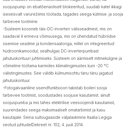
soojuspump on ebatõenäoliselt blokeeritud, suudab katel ikkagi
iseseisvalt varurežiimis töötada, tagades seega kütmise. ja sooja
tarbevee tootmine.
-Süsteem koosneb täis-DC-inverteri välisseadmest, mis on
saadaval 4 erineva võimsusega, mis on ühendatud hübriidse
sisemise seadme ja kondensaatoriga, millel on integreeritud
hüdroonikamoodul, sealhulgas DC-inverterpumbast
jahutuskontuuri juhtimiseks. Süsteem on äärmiselt mitmekülgne ja
võimeline töötama karmides kliimatingimustes kuni -20 °C
välistingimustes. See väldib külmumisohtu tänu tänu jagatud
jahutuskontuur.
-Fotogalvaaniline sisendfunktsioon takistab boileri sooja
tarbevee tootmist, soodustades soojuse kasutamist. ainult
soojuspumba ja mis tahes elektrilise veesoojendi kasutamist,
suurendades seega maksimaalselt omatarbimist ja kasu
kasutajale. Seina suitsugaaside väljalaskmine Itaalia Legiga
seotud juhtudelDekreet nr. 102, 4. juuli 2014.