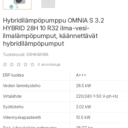
Hybridilämpöpumppu OMNIA S 3.2
HYBRID 28H 10 R32 ilma-vesi-
ilmalämpöpumput, käännettävät
hybridilämpöpumput
Tuotekoodi: 0XHKAKWA
0 arvosteluja
ERP-luokka
A+++
Veden lämmitysteho
28.5 kW
Virtalähde
220/240-1-50 V-ph-Hz
Syöttöteho
2.02 kW
Viilennyskapasiteetti
10.0 kW
Sisä-/ulkoyksikön nettopaino
28/77 kg