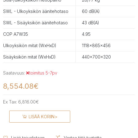
SWL - Ulkoyksikön äänitehotaso
60 dB(A)
SWL - Sisäyksikön äänitehotaso
43 dB(A)
COP A7W35
4.95
Ulkoyksikön mitat (WxHxD)
1118x865x456
Sisäyksikön mitat (WxHxD)
440x700x320
Saatavuus:
toimitus 5-7pv
8,554.08€
Ex Tax:
6,816.00€
LISÄÄ KORIIN>
Lisää toivelistaan
Vertaa tätä tuotetta