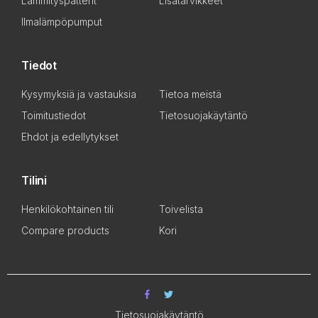
Lämmityspatterit
Lisätarvikkeet
Ilmalämpöpumput
Tiedot
Kysymyksiä ja vastauksia
Tietoa meistä
Toimitustiedot
Tietosuojakäytäntö
Ehdot ja edellytykset
Tilini
Henkilökohtainen tili
Toivelista
Compare products
Kori
Tietosuojakäytäntö