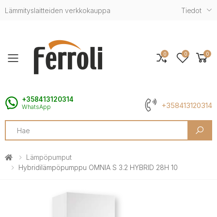
Lämmityslaitteiden verkkokauppa
Tiedot
0
0
0
Toggle mobile menu
+358413120314
+358413120314
WhatsApp
Search
Lämpöpumput
Hybridilämpöpumppu OMNIA S 3.2 HYBRID 28H 10