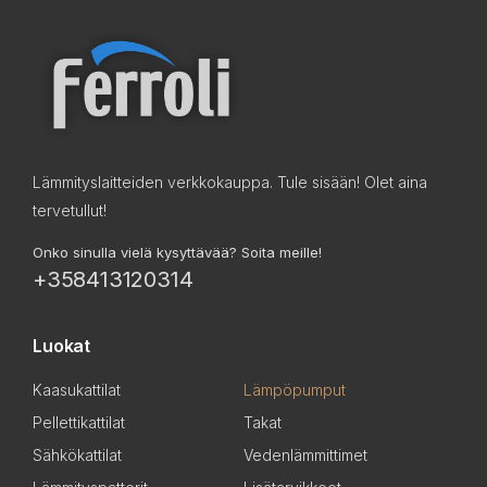
Lämmityslaitteiden verkkokauppa. Tule sisään! Olet aina
tervetullut!
Onko sinulla vielä kysyttävää? Soita meille!
+358413120314
Luokat
Kaasukattilat
Lämpöpumput
Pellettikattilat
Takat
Sähkökattilat
Vedenlämmittimet