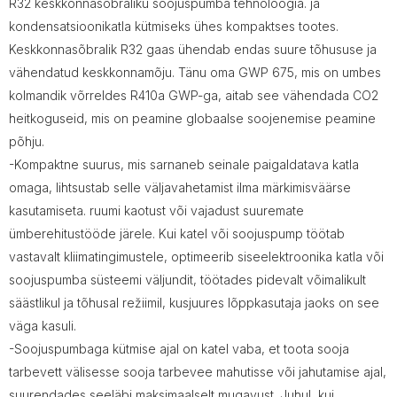
R32 keskkonnasõbraliku soojuspumba tehnoloogia. ja
kondensatsioonikatla kütmiseks ühes kompaktses tootes.
Keskkonnasõbralik R32 gaas ühendab endas suure tõhususe ja
vähendatud keskkonnamõju. Tänu oma GWP 675, mis on umbes
kolmandik võrreldes R410a GWP-ga, aitab see vähendada CO2
heitkoguseid, mis on peamine globaalse soojenemise peamine
põhju.
-Kompaktne suurus, mis sarnaneb seinale paigaldatava katla
omaga, lihtsustab selle väljavahetamist ilma märkimisväärse
kasutamiseta. ruumi kaotust või vajadust suuremate
ümberehitustööde järele. Kui katel või soojuspump töötab
vastavalt kliimatingimustele, optimeerib siseelektroonika katla või
soojuspumba süsteemi väljundit, töötades pidevalt võimalikult
säästlikul ja tõhusal režiimil, kusjuures lõppkasutaja jaoks on see
väga kasuli.
-Soojuspumbaga kütmise ajal on katel vaba, et toota sooja
tarbevett välisesse sooja tarbevee mahutisse või jahutamise ajal,
suurendades seeläbi maksimaalselt mugavust. Juhul, kui