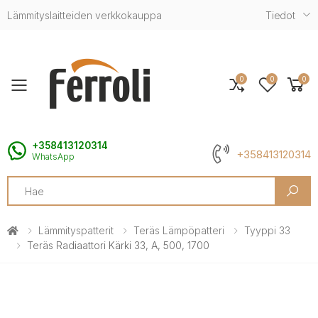
Lämmityslaitteiden verkkokauppa
Tiedot
0
0
0
Toggle mobile menu
+358413120314
+358413120314
WhatsApp
Search
Lämmityspatterit
Teräs Lämpöpatteri
Tyyppi 33
Teräs Radiaattori Kärki 33, A, 500, 1700