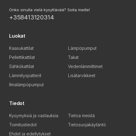
Onko sinulla vielä kysyttävää? Soita meille!
+358413120314
Luokat
Kaasukattilat
Lämpöpumput
Pellettikattilat
Takat
Sähkökattilat
Vedenlämmittimet
Lämmityspatterit
Lisätarvikkeet
Ilmalämpöpumput
Tiedot
Kysymyksiä ja vastauksia
Tietoa meistä
Toimitustiedot
Tietosuojakäytäntö
Ehdot ja edellytykset