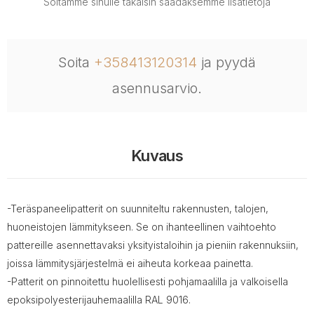
Soitamme sinulle takaisin saadaksemme lisätietoja
Soita
+358413120314
ja pyydä
asennusarvio.
Kuvaus
-Teräspaneelipatterit on suunniteltu rakennusten, talojen,
huoneistojen lämmitykseen. Se on ihanteellinen vaihtoehto
pattereille asennettavaksi yksityistaloihin ja pieniin rakennuksiin,
joissa lämmitysjärjestelmä ei aiheuta korkeaa painetta.
-Patterit on pinnoitettu huolellisesti pohjamaalilla ja valkoisella
epoksipolyesterijauhemaalilla RAL 9016.