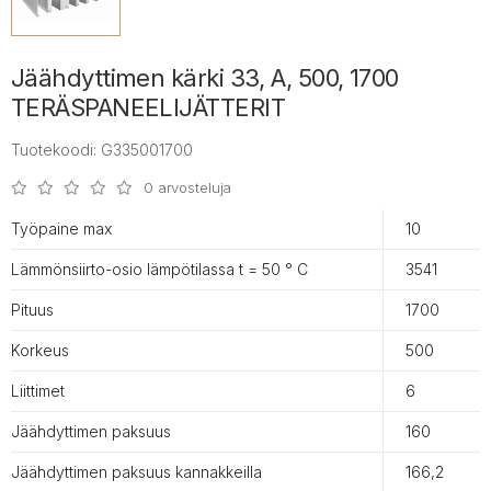
Jäähdyttimen kärki 33, A, 500, 1700
TERÄSPANEELIJÄTTERIT
Tuotekoodi: G335001700
0 arvosteluja
Työpaine max
10
Lämmönsiirto-osio lämpötilassa t = 50 ° С
3541
Pituus
1700
Korkeus
500
Liittimet
6
Jäähdyttimen paksuus
160
Jäähdyttimen paksuus kannakkeilla
166,2