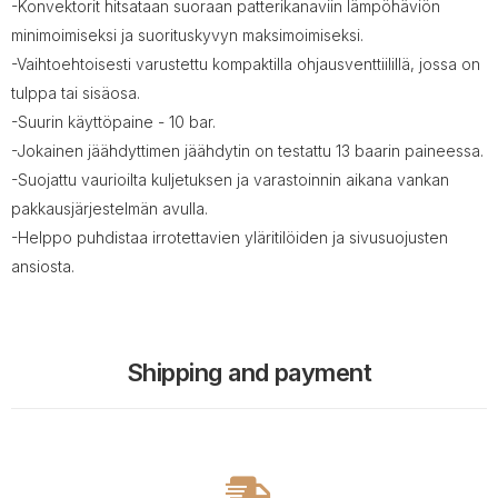
-Konvektorit hitsataan suoraan patterikanaviin lämpöhäviön
minimoimiseksi ja suorituskyvyn maksimoimiseksi.
-Vaihtoehtoisesti varustettu kompaktilla ohjausventtiilillä, jossa on
tulppa tai sisäosa.
-Suurin käyttöpaine - 10 bar.
-Jokainen jäähdyttimen jäähdytin on testattu 13 baarin paineessa.
-Suojattu vaurioilta kuljetuksen ja varastoinnin aikana vankan
pakkausjärjestelmän avulla.
-Helppo puhdistaa irrotettavien yläritilöiden ja sivusuojusten
ansiosta.
Shipping and payment