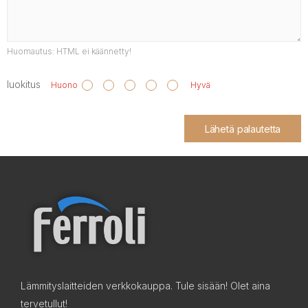
Huomautus:
HTML ei käännetty!
luokitus
Huono
Hyvä
Lähetä palautetta
Lämmityslaitteiden verkkokauppa. Tule sisään! Olet aina
tervetullut!