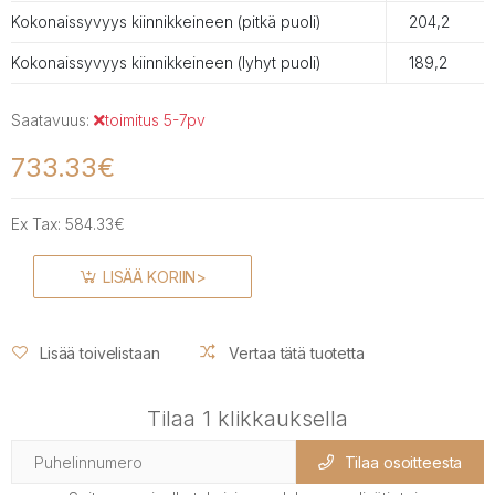
Kokonaissyvyys kiinnikkeineen (pitkä puoli)
204,2
Kokonaissyvyys kiinnikkeineen (lyhyt puoli)
189,2
Saatavuus:
toimitus 5-7pv
733.33€
Ex Tax:
584.33€
LISÄÄ KORIIN>
Lisää toivelistaan
Vertaa tätä tuotetta
Tilaa 1 klikkauksella
Tilaa osoitteesta