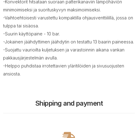
-Konvektorit hitsataan suoraan patterikanaviin lämpöhäviön
minimoimiseksi ja suorituskyvyn maksimoimiseksi.
-Vaihtoehtoisesti varustettu kompaktilla ohjausventtiilillä, jossa on
tulppa tai sisäosa.
-Suurin käyttöpaine - 10 bar.
-Jokainen jäähdyttimen jäähdytin on testattu 13 baarin paineessa.
-Suojattu vaurioilta kuljetuksen ja varastoinnin aikana vankan
pakkausjärjestelmän avulla.
-Helppo puhdistaa irrotettavien yläritilöiden ja sivusuojusten
ansiosta.
Shipping and payment