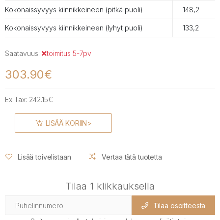
Kokonaissyvyys kiinnikkeineen (pitkä puoli)
148,2
Kokonaissyvyys kiinnikkeineen (lyhyt puoli)
133,2
Saatavuus:
toimitus 5-7pv
303.90€
Ex Tax:
242.15€
LISÄÄ KORIIN>
Lisää toivelistaan
Vertaa tätä tuotetta
Tilaa 1 klikkauksella
Tilaa osoitteesta