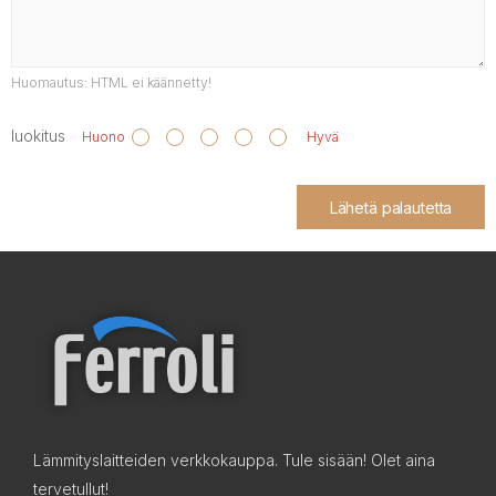
Huomautus:
HTML ei käännetty!
luokitus
Huono
Hyvä
Lähetä palautetta
Lämmityslaitteiden verkkokauppa. Tule sisään! Olet aina
tervetullut!