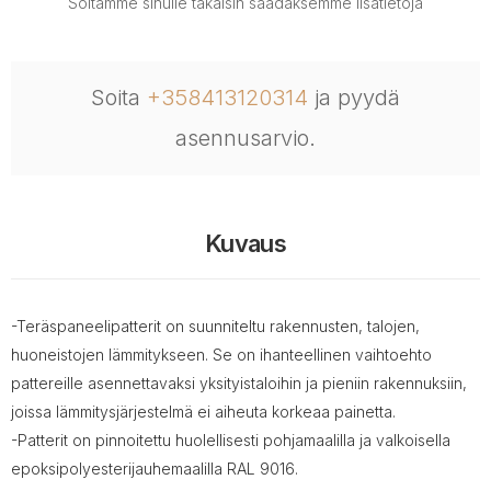
Soitamme sinulle takaisin saadaksemme lisätietoja
Soita
+358413120314
ja pyydä
asennusarvio.
Kuvaus
-Teräspaneelipatterit on suunniteltu rakennusten, talojen,
huoneistojen lämmitykseen. Se on ihanteellinen vaihtoehto
pattereille asennettavaksi yksityistaloihin ja pieniin rakennuksiin,
joissa lämmitysjärjestelmä ei aiheuta korkeaa painetta.
-Patterit on pinnoitettu huolellisesti pohjamaalilla ja valkoisella
epoksipolyesterijauhemaalilla RAL 9016.