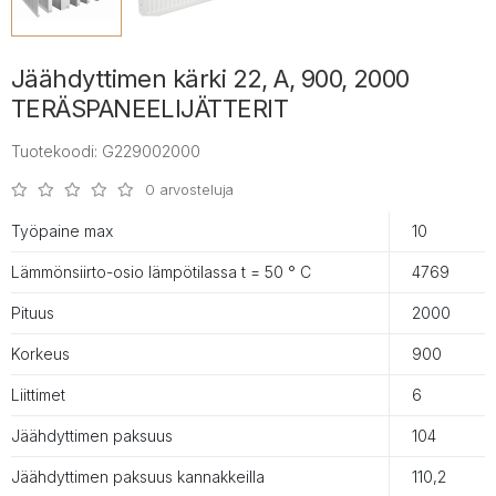
Jäähdyttimen kärki 22, A, 900, 2000
TERÄSPANEELIJÄTTERIT
Tuotekoodi: G229002000
0 arvosteluja
Työpaine max
10
Lämmönsiirto-osio lämpötilassa t = 50 ° С
4769
Pituus
2000
Korkeus
900
Liittimet
6
Jäähdyttimen paksuus
104
Jäähdyttimen paksuus kannakkeilla
110,2