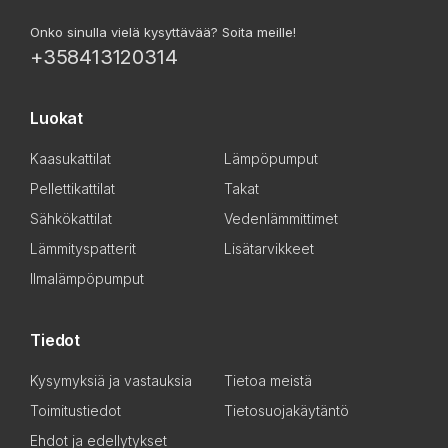
Onko sinulla vielä kysyttävää? Soita meille!
+358413120314
Luokat
Kaasukattilat
Lämpöpumput
Pellettikattilat
Takat
Sähkökattilat
Vedenlämmittimet
Lämmityspatterit
Lisätarvikkeet
Ilmalämpöpumput
Tiedot
Kysymyksiä ja vastauksia
Tietoa meistä
Toimitustiedot
Tietosuojakäytäntö
Ehdot ja edellytykset