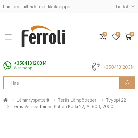
Lämmityslaitteiden verkkokauppa
Tiedot
0
0
0
Toggle mobile menu
+358413120314
+358413120314
WhatsApp
Search
Lämmityspatterit
Teräs Lämpöpatteri
Tyyppi 22
Teräs Vesikiertoinen Patteri Kärki 22, A, 900, 2000