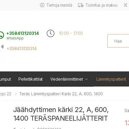
Tietoja meistä
Toimitus ja maksu
+358413120314
10:00 - 17:00
Search
WhatsApp
+358413120314
umput
Pellettikattilat
Vedenlämmittimet
Lämmityspatterit
ppi 22
Teräs Lämmityspatteri Kärki 22, A, 600, 1400
Jäähdyttimen kärki 22, A, 600,
Sa
1400 TERÄSPANEELIJÄTTERIT
1