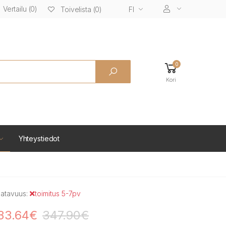
Vertailu (0)
FI
Toivelista (0)
0
Kori
Yhteystiedot
atavuus:
toimitus 5-7pv
33.64€
347.90€