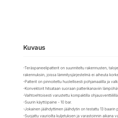
Kuvaus
-Teräspaneelipatterit on suunniteltu rakennusten, taloje
rakennuksiin, joissa lämmitysjärjestelmä ei aiheuta kork
-Patterit on pinnoitettu huolellisesti pohjamaalilla ja v
-Konvektorit hitsataan suoraan patterikanaviin lämpöhä
-Vaihtoehtoisesti varustettu kompaktilla ohjausventtiilillä
-Suurin käyttöpaine - 10 bar.
-Jokainen jäähdyttimen jäähdytin on testattu 13 baarin 
-Suojattu vaurioilta kuljetuksen ja varastoinnin aikana 