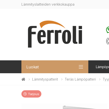
Lämmityslaitteiden verkkokauppa
Luokat
Lämpöp
Lämmityspatterit
Teräs Lämpöpatteri
Tyy
Tarjous