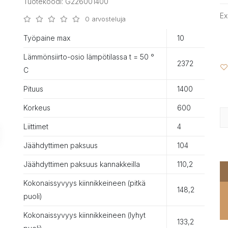
Tuotekoodi: G226001400
Ex
0 arvosteluja
Työpaine max
10
Lämmönsiirto-osio lämpötilassa t = 50 °
2372
С
Pituus
1400
Korkeus
600
Liittimet
4
Jäähdyttimen paksuus
104
Jäähdyttimen paksuus kannakkeilla
110,2
Kokonaissyvyys kiinnikkeineen (pitkä
148,2
puoli)
Kokonaissyvyys kiinnikkeineen (lyhyt
133,2