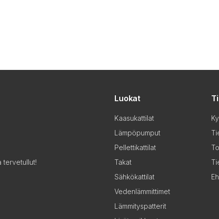
Luokat
T
Kaasukattilat
Ky
Lämpöpumput
Ti
Pellettikattilat
To
Takat
Ti
tervetullut!
Sähkökattilat
Eh
Vedenlämmittimet
Lämmityspatterit