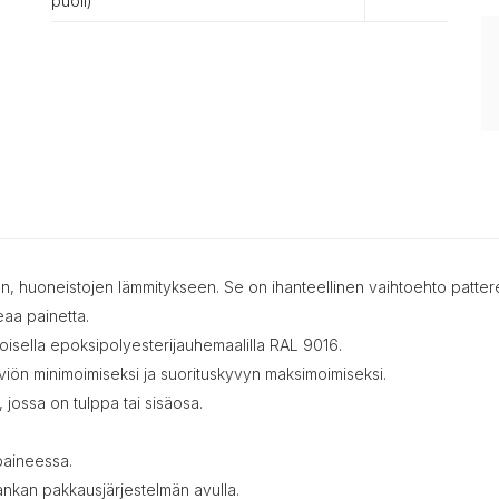
puoli)
n, huoneistojen lämmitykseen. Se on ihanteellinen vaihtoehto pattereil
eaa painetta.
alkoisella epoksipolyesterijauhemaalilla RAL 9016.
viön minimoimiseksi ja suorituskyvyn maksimoimiseksi.
, jossa on tulppa tai sisäosa.
paineessa.
vankan pakkausjärjestelmän avulla.