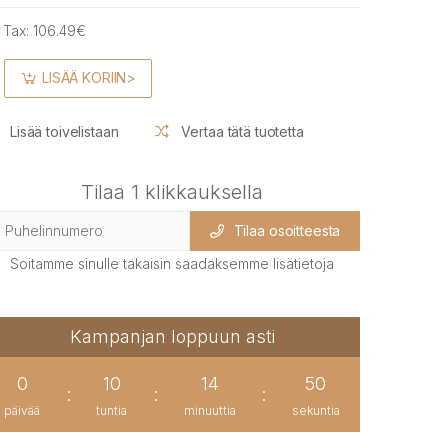
 Tax:
106.49€
LISÄÄ KORIIN>
Lisää toivelistaan
Vertaa tätä tuotetta
Tilaa 1 klikkauksella
Tilaa osoitteesta
Soitamme sinulle takaisin saadaksemme lisätietoja
Kampanjan loppuun asti
0
10
14
50
:
:
:
päivää
tuntia
minuuttia
sekuntia