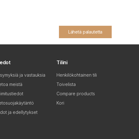
Lähetä palautetta
iedot
Tilini
symyksiä ja vastauksia
Henkilökohtainen tili
etoa meistä
Toivelista
imitustiedot
Compare products
etosuojakäytäntö
Kori
dot ja edellytykset