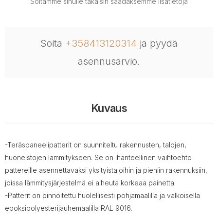
Soitamme sinulle takaisin saadaksemme lisätietoja
Soita
+358413120314
ja pyydä
asennusarvio.
Kuvaus
-Teräspaneelipatterit on suunniteltu rakennusten, talojen,
huoneistojen lämmitykseen. Se on ihanteellinen vaihtoehto
pattereille asennettavaksi yksityistaloihin ja pieniin rakennuksiin,
joissa lämmitysjärjestelmä ei aiheuta korkeaa painetta.
-Patterit on pinnoitettu huolellisesti pohjamaalilla ja valkoisella
epoksipolyesterijauhemaalilla RAL 9016.