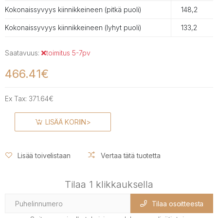
Kokonaissyvyys kiinnikkeineen (pitkä puoli)
148,2
Kokonaissyvyys kiinnikkeineen (lyhyt puoli)
133,2
Saatavuus:
toimitus 5-7pv
466.41€
Ex Tax:
371.64€
LISÄÄ KORIIN>
Lisää toivelistaan
Vertaa tätä tuotetta
Tilaa 1 klikkauksella
Tilaa osoitteesta