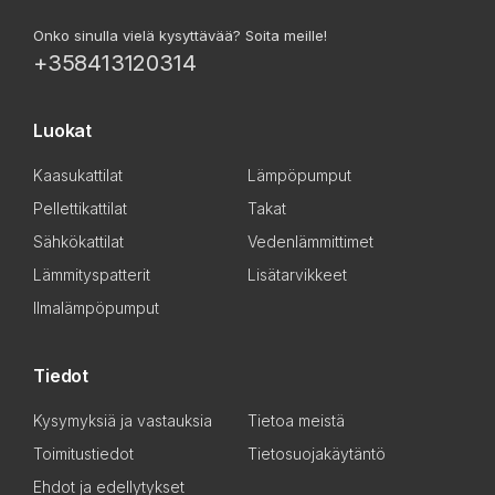
Onko sinulla vielä kysyttävää? Soita meille!
+358413120314
Luokat
Kaasukattilat
Lämpöpumput
Pellettikattilat
Takat
Sähkökattilat
Vedenlämmittimet
Lämmityspatterit
Lisätarvikkeet
Ilmalämpöpumput
Tiedot
Kysymyksiä ja vastauksia
Tietoa meistä
Toimitustiedot
Tietosuojakäytäntö
Ehdot ja edellytykset