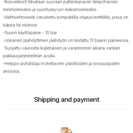
-Konvektorit hitsataan suoraan patterikanaviin lämpöhäviön
minimoimiseksi ja suorituskyvyn maksimoimiseksi.
-Vaihtoehtoisesti varustettu kompaktilla ohjausventtiilillä, jossa on
tulppa tai sisäosa.
-Suurin käyttöpaine - 10 bar.
-Jokainen jäähdyttimen jäähdytin on testattu 13 baarin paineessa.
-Suojattu vaurioilta kuljetuksen ja varastoinnin aikana vankan
pakkausjärjestelmän avulla.
-Helppo puhdistaa irrotettavien yläritilöiden ja sivusuojusten
ansiosta.
Shipping and payment