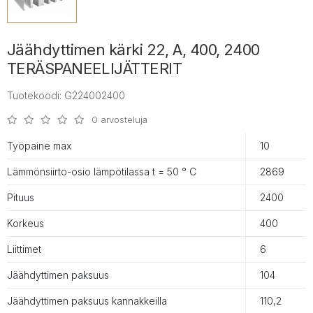
Jäähdyttimen kärki 22, A, 400, 2400
TERÄSPANEELIJÄTTERIT
Tuotekoodi: G224002400
0 arvosteluja
Työpaine max
10
Lämmönsiirto-osio lämpötilassa t = 50 ° С
2869
Pituus
2400
Korkeus
400
Liittimet
6
Jäähdyttimen paksuus
104
Jäähdyttimen paksuus kannakkeilla
110,2