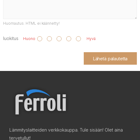
Huomautus:
HTML ei käännetty!
luokitus
Huono
Hyvä
Lähetä palautetta
Lämmityslaitteiden verkkokauppa. Tule sisään! Olet aina
tervetullut!