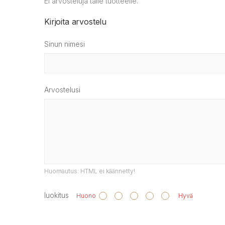
Ei arvosteluja tälle tuotteelle.
Kirjoita arvostelu
Sinun nimesi
Arvostelusi
Huomautus:
HTML ei käännetty!
luokitus
Huono
Hyvä