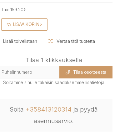
 Tax:
159.20€
LISÄÄ KORIIN>
Lisää toivelistaan
Vertaa tätä tuotetta
Tilaa 1 klikkauksella
Tilaa osoitteesta
Soitamme sinulle takaisin saadaksemme lisätietoja
Soita
+358413120314
ja pyydä
asennusarvio.