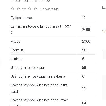
Tuotekoodi: G119002000
Ex
0 arvosteluja
Työpaine max
10
Lämmönsiirto-osio lämpötilassa t = 50 °
2496
С
Pituus
2000
Korkeus
900
Liittimet
6
Jäähdyttimen paksuus
56
Jäähdyttimen paksuus kannakkeilla
61
Kokonaissyvyys kiinnikkeineen (pitkä
99
puoli)
Kokonaissyvyys kiinnikkeineen (lyhyt
84