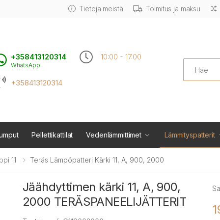
Tietoja meistä
Toimitus ja maksu
+358413120314
10:00 - 17:00
Search
WhatsApp
+358413120314
umput
Pellettikattilat
Vedenlämmittimet
Lämmityspatterit
ppi 11
Teräs Lämpöpatteri Kärki 11, A, 900, 2000
Jäähdyttimen kärki 11, A, 900,
Sa
2000 TERÄSPANEELIJÄTTERIT
1