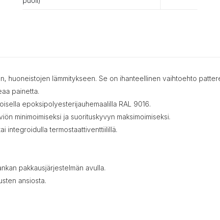
puoli)
n, huoneistojen lämmitykseen. Se on ihanteellinen vaihtoehto pattereil
eaa painetta.
alkoisella epoksipolyesterijauhemaalilla RAL 9016.
viön minimoimiseksi ja suorituskyvyn maksimoimiseksi.
 integroidulla termostaattiventtiilillä.
vankan pakkausjärjestelmän avulla.
usten ansiosta.