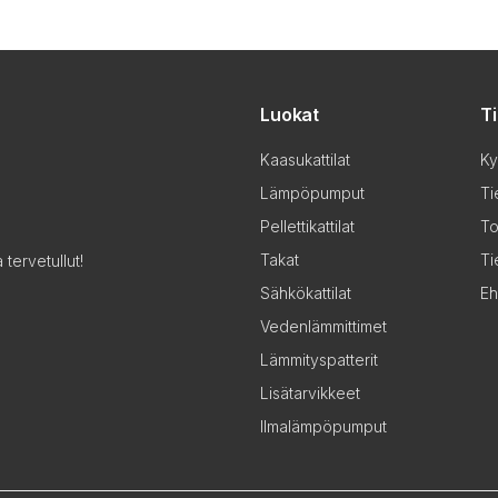
Luokat
T
Kaasukattilat
Ky
Lämpöpumput
Ti
Pellettikattilat
To
Takat
Ti
tervetullut!
Sähkökattilat
Eh
Vedenlämmittimet
Lämmityspatterit
Lisätarvikkeet
Ilmalämpöpumput