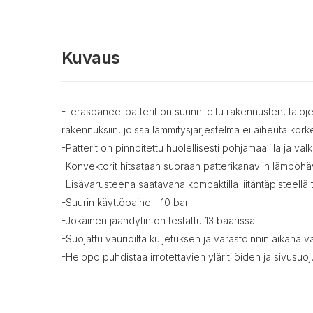
Kuvaus
-Teräspaneelipatterit on suunniteltu rakennusten, taloje
rakennuksiin, joissa lämmitysjärjestelmä ei aiheuta kork
-Patterit on pinnoitettu huolellisesti pohjamaalilla ja v
-Konvektorit hitsataan suoraan patterikanaviin lämpöhä
-Lisävarusteena saatavana kompaktilla liitäntäpisteellä tai
-Suurin käyttöpaine - 10 bar.
-Jokainen jäähdytin on testattu 13 baarissa.
-Suojattu vaurioilta kuljetuksen ja varastoinnin aikana 
-Helppo puhdistaa irrotettavien yläritilöiden ja sivusuoj