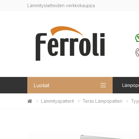
Lämmityslaitteiden verkkokauppa
Luokat
Lämpöp
Lämmityspatterit
Teräs Lämpöpatteri
Tyy