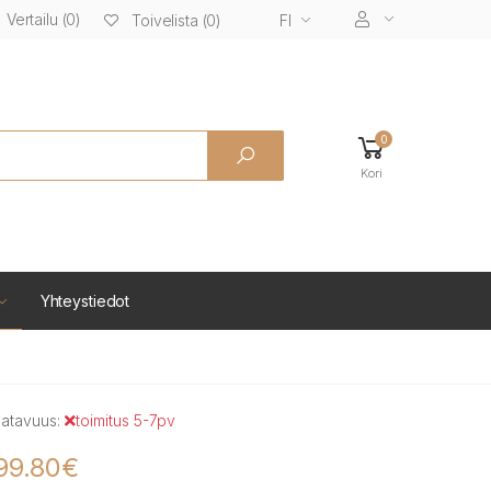
Vertailu (0)
FI
Toivelista (0)
0
Kori
Yhteystiedot
atavuus:
toimitus 5-7pv
99.80€