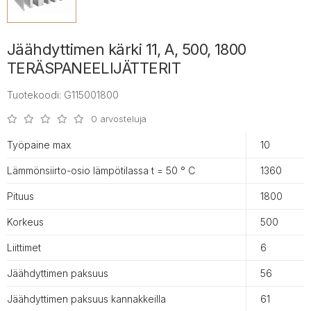
Jäähdyttimen kärki 11, A, 500, 1800
TERÄSPANEELIJÄTTERIT
Tuotekoodi: G115001800
0 arvosteluja
Työpaine max
10
Lämmönsiirto-osio lämpötilassa t = 50 ° С
1360
Pituus
1800
Korkeus
500
Liittimet
6
Jäähdyttimen paksuus
56
Jäähdyttimen paksuus kannakkeilla
61