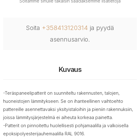
Soitamme sinulle takaisin saadaksemme lisätietoja
Soita
+358413120314
ja pyydä
asennusarvio.
Kuvaus
-Teräspaneelipatterit on suunniteltu rakennusten, talojen,
huoneistojen lämmitykseen. Se on ihanteellinen vaihtoehto
pattereille asennettavaksi yksityistaloihin ja pieniin rakennuksiin,
joissa lämmitysjärjestelmä ei aiheuta korkeaa painetta.
-Patterit on pinnoitettu huolellisesti pohjamaalilla ja valkoisella
epoksipolyesterijauhemaalilla RAL 9016.