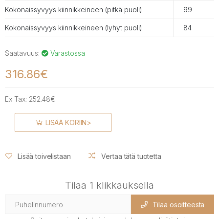
Kokonaissyvyys kiinnikkeineen (pitkä puoli)
99
Kokonaissyvyys kiinnikkeineen (lyhyt puoli)
84
Saatavuus:
Varastossa
316.86€
Ex Tax:
252.48€
LISÄÄ KORIIN>
Lisää toivelistaan
Vertaa tätä tuotetta
Tilaa 1 klikkauksella
Tilaa osoitteesta