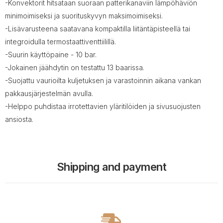
-Konvektorit hitsataan suoraan patterikanaviin lämpöhäviön
minimoimiseksi ja suorituskyvyn maksimoimiseksi.
-Lisävarusteena saatavana kompaktilla liitäntäpisteellä tai
integroidulla termostaattiventtiilillä.
-Suurin käyttöpaine - 10 bar.
-Jokainen jäähdytin on testattu 13 baarissa.
-Suojattu vaurioilta kuljetuksen ja varastoinnin aikana vankan
pakkausjärjestelmän avulla.
-Helppo puhdistaa irrotettavien yläritilöiden ja sivusuojusten
ansiosta.
Shipping and payment