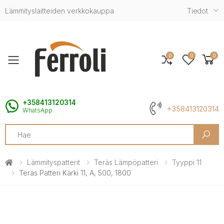
Lämmityslaitteiden verkkokauppa
Tiedot
0
0
0
Toggle mobile menu
+358413120314
+358413120314
WhatsApp
Search
Lämmityspatterit
Teräs Lämpöpatteri
Tyyppi 11
Teräs Patteri Kärki 11, A, 500, 1800