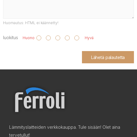
Huomautus:
HTML ei käännetty!
luokitus
Huono
Hyvä
Lähetä palautetta
Lämmityslaitteiden verkkokauppa. Tule sisään! Olet aina
tervetullut!