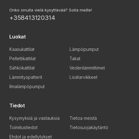
Onko sinulla vielä kysyttävää? Soita meille!
+358413120314
Luokat
Kaasukattilat
Lämpöpumput
Pellettikattilat
Takat
Sähkökattilat
Vedenlämmittimet
Lämmityspatterit
Lisätarvikkeet
Ilmalämpöpumput
Tiedot
Kysymyksiä ja vastauksia
Tietoa meistä
Toimitustiedot
Tietosuojakäytäntö
Ehdot ja edellytykset