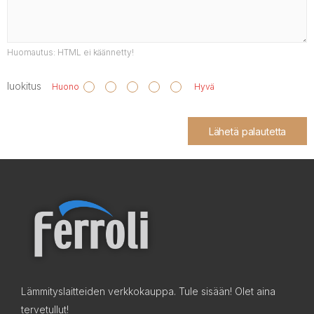
Huomautus:
HTML ei käännetty!
luokitus
Huono
Hyvä
Lähetä palautetta
Lämmityslaitteiden verkkokauppa. Tule sisään! Olet aina
tervetullut!