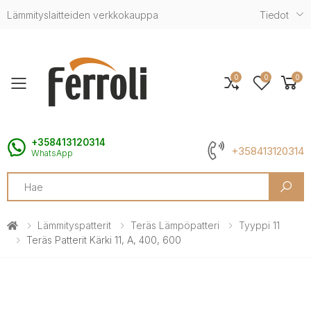
Lämmityslaitteiden verkkokauppa
Tiedot
0
0
0
Toggle mobile menu
+358413120314
+358413120314
WhatsApp
Search
Lämmityspatterit
Teräs Lämpöpatteri
Tyyppi 11
Teräs Patterit Kärki 11, A, 400, 600