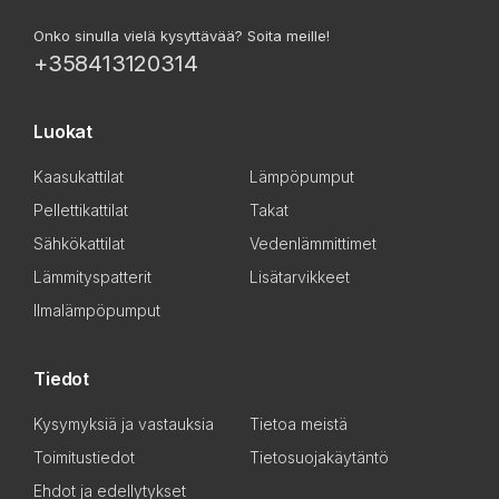
Onko sinulla vielä kysyttävää? Soita meille!
+358413120314
Luokat
Kaasukattilat
Lämpöpumput
Pellettikattilat
Takat
Sähkökattilat
Vedenlämmittimet
Lämmityspatterit
Lisätarvikkeet
Ilmalämpöpumput
Tiedot
Kysymyksiä ja vastauksia
Tietoa meistä
Toimitustiedot
Tietosuojakäytäntö
Ehdot ja edellytykset