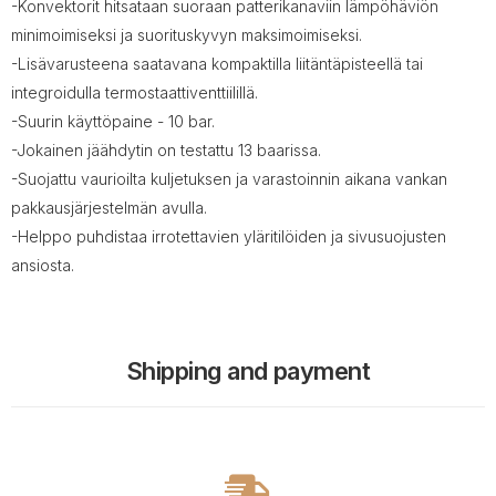
-Konvektorit hitsataan suoraan patterikanaviin lämpöhäviön
minimoimiseksi ja suorituskyvyn maksimoimiseksi.
-Lisävarusteena saatavana kompaktilla liitäntäpisteellä tai
integroidulla termostaattiventtiilillä.
-Suurin käyttöpaine - 10 bar.
-Jokainen jäähdytin on testattu 13 baarissa.
-Suojattu vaurioilta kuljetuksen ja varastoinnin aikana vankan
pakkausjärjestelmän avulla.
-Helppo puhdistaa irrotettavien yläritilöiden ja sivusuojusten
ansiosta.
Shipping and payment