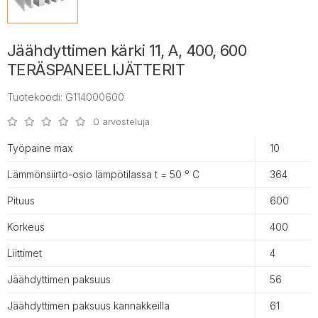
Jäähdyttimen kärki 11, A, 400, 600
TERÄSPANEELIJÄTTERIT
Tuotekoodi: G114000600
0 arvosteluja
Työpaine max
10
Lämmönsiirto-osio lämpötilassa t = 50 ° С
364
Pituus
600
Korkeus
400
Liittimet
4
Jäähdyttimen paksuus
56
Jäähdyttimen paksuus kannakkeilla
61