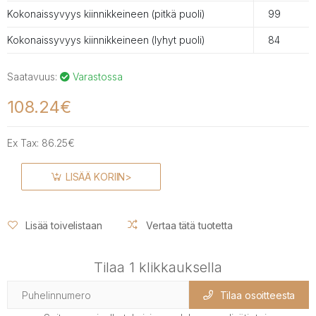
Kokonaissyvyys kiinnikkeineen (pitkä puoli)
99
Kokonaissyvyys kiinnikkeineen (lyhyt puoli)
84
Saatavuus:
Varastossa
108.24€
Ex Tax:
86.25€
LISÄÄ KORIIN>
Lisää toivelistaan
Vertaa tätä tuotetta
Tilaa 1 klikkauksella
Tilaa osoitteesta