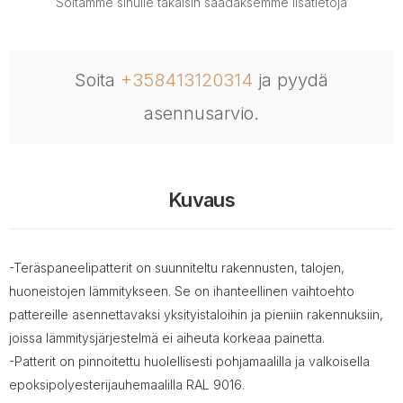
Soitamme sinulle takaisin saadaksemme lisätietoja
Soita
+358413120314
ja pyydä
asennusarvio.
Kuvaus
-Teräspaneelipatterit on suunniteltu rakennusten, talojen,
huoneistojen lämmitykseen. Se on ihanteellinen vaihtoehto
pattereille asennettavaksi yksityistaloihin ja pieniin rakennuksiin,
joissa lämmitysjärjestelmä ei aiheuta korkeaa painetta.
-Patterit on pinnoitettu huolellisesti pohjamaalilla ja valkoisella
epoksipolyesterijauhemaalilla RAL 9016.