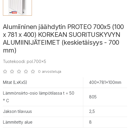
Alumiininen jäähdytin PROTEO 700x5 (100
x 781 x 400) KORKEAN SUORITUSKYVYN
ALUMIINIJÄTEIMET (keskietäisyys - 700
mm)
Tuotekoodi: pol.700x5
0 arvosteluja
Mitat (LxKxS)
400x781x100mm
Lämmönsiirto-osio lämpötilassa t = 50
805
° С
Jakson tilavuus
2,5
Lämmitetty alue
8