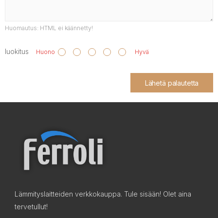
Huomautus:
HTML ei käännetty!
luokitus
Huono
Hyvä
Lähetä palautetta
Lämmityslaitteiden verkkokauppa. Tule sisään! Olet aina
tervetullut!