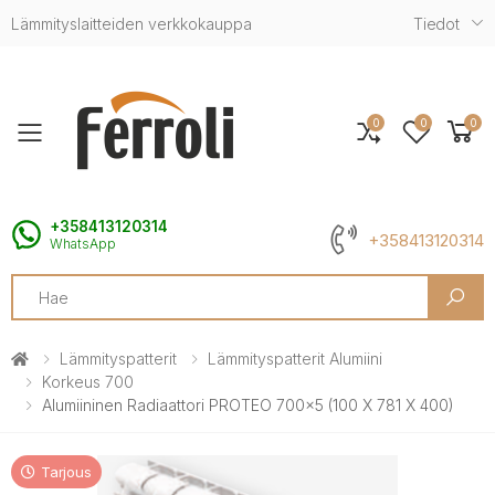
Lämmityslaitteiden verkkokauppa
Tiedot
0
0
0
Toggle mobile menu
+358413120314
+358413120314
WhatsApp
Search
Lämmityspatterit
Lämmityspatterit Alumiini
Korkeus 700
Alumiininen Radiaattori PROTEO 700x5 (100 X 781 X 400)
Tarjous