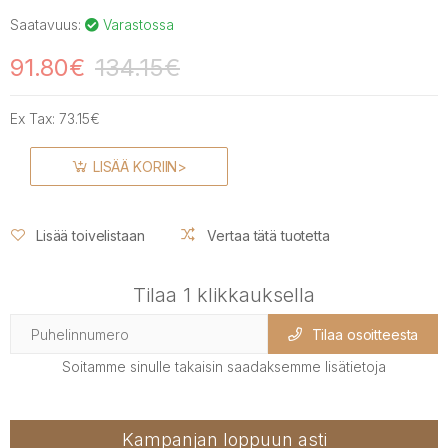
Saatavuus:
Varastossa
91.80€
134.15€
Ex Tax:
73.15€
LISÄÄ KORIIN>
Lisää toivelistaan
Vertaa tätä tuotetta
Tilaa 1 klikkauksella
Tilaa osoitteesta
Soitamme sinulle takaisin saadaksemme lisätietoja
Kampanjan loppuun asti