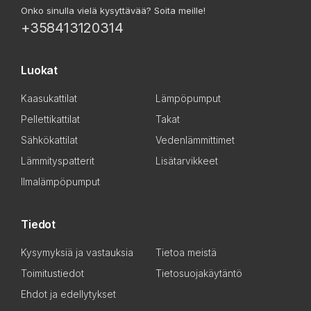
Onko sinulla vielä kysyttävää? Soita meille!
+358413120314
Luokat
Kaasukattilat
Lämpöpumput
Pellettikattilat
Takat
Sähkökattilat
Vedenlämmittimet
Lämmityspatterit
Lisätarvikkeet
Ilmalämpöpumput
Tiedot
Kysymyksiä ja vastauksia
Tietoa meistä
Toimitustiedot
Tietosuojakäytäntö
Ehdot ja edellytykset