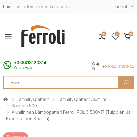
Lämmityslaitteiden verkkokauppa
Tiedot
0
0
0
Toggle mobile menu
+358413120314
+358413120314
WhatsApp
Search
Lämmityspatterit
Lämmityspatterit Alumiini
Korkeus 500
Alumiininen Lämpöpatteri Ferroli POL.5 500x17 (tulppien Ja
Kiinnikkeiden Kanssa)