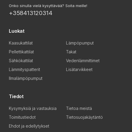
Onko sinulla vielä kysyttävää? Soita meille!
+358413120314
Luokat
Kaasukattilat
Lämpöpumput
Pellettikattilat
Takat
Sähkökattilat
Vedenlämmittimet
Lämmityspatterit
Lisätarvikkeet
Ilmalämpöpumput
Tiedot
Kysymyksiä ja vastauksia
Tietoa meistä
Toimitustiedot
Tietosuojakäytäntö
Ehdot ja edellytykset