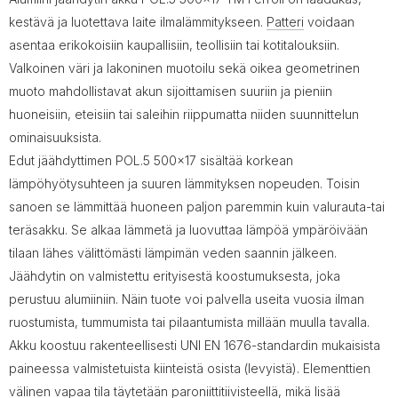
kestävä ja luotettava laite ilmalämmitykseen.
Patteri
voidaan
asentaa erikokoisiin kaupallisiin, teollisiin tai kotitalouksiin.
Valkoinen väri ja lakoninen muotoilu sekä oikea geometrinen
muoto mahdollistavat akun sijoittamisen suuriin ja pieniin
huoneisiin, eteisiin tai saleihin riippumatta niiden suunnittelun
ominaisuuksista.
Edut jäähdyttimen POL.5 500x17 sisältää korkean
lämpöhyötysuhteen ja suuren lämmityksen nopeuden. Toisin
sanoen se lämmittää huoneen paljon paremmin kuin valurauta-tai
teräsakku. Se alkaa lämmetä ja luovuttaa lämpöä ympäröivään
tilaan lähes välittömästi lämpimän veden saannin jälkeen.
Jäähdytin on valmistettu erityisestä koostumuksesta, joka
perustuu alumiiniin. Näin tuote voi palvella useita vuosia ilman
ruostumista, tummumista tai pilaantumista millään muulla tavalla.
Akku koostuu rakenteellisesti UNI EN 1676-standardin mukaisista
paineessa valmistetuista kiinteistä osista (levyistä). Elementtien
välinen vapaa tila täytetään paroniittitiivisteellä, mikä lisää