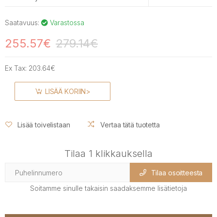
Saatavuus:
Varastossa
255.57€
279.14€
Ex Tax:
203.64€
LISÄÄ KORIIN>
Lisää toivelistaan
Vertaa tätä tuotetta
Tilaa 1 klikkauksella
Tilaa osoitteesta
Soitamme sinulle takaisin saadaksemme lisätietoja