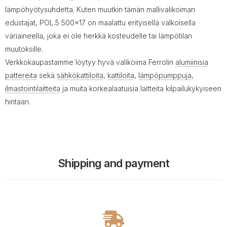
lämpöhyötysuhdetta. Kuten muutkin tämän mallivalikoiman
edustajat, POL.5 500x17 on maalattu erityisellä valkoisella
väriaineella, joka ei ole herkkä kosteudelle tai lämpötilan
muutoksille.
Verkkokaupastamme löytyy hyvä valikoima Ferrolin
alumiinisia
pattereita
sekä
sähkökattiloita
,
kattiloita
,
lämpöpumppuja
,
ilmastointilaitteita
ja muita korkealaatuisia laitteita kilpailukykyiseen
hintaan.
Shipping and payment