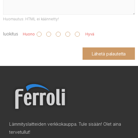
Huomautus:
HTML ei käännetty!
luokitus
Huono
Hyvä
Lähetä palautetta
Lämmityslaitteiden verkkokauppa. Tule sisään! Olet aina
tervetullut!