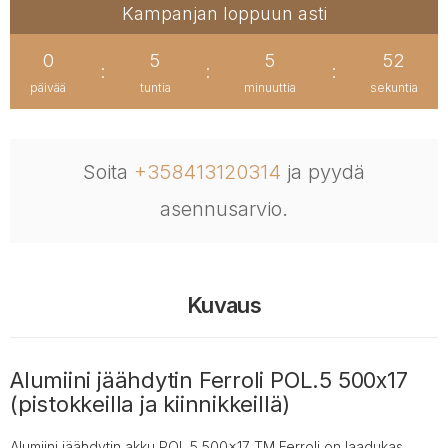
Kampanjan loppuun asti
0
5
5
52
:
:
:
päivää
tuntia
minuuttia
sekuntia
Soita
+358413120314
ja pyydä
asennusarvio.
Kuvaus
Alumiini jäähdytin Ferroli POL.5 500x17
(pistokkeilla ja kiinnikkeillä)
Alumiini jäähdytin akku POL.5 500x17 TM Ferroli on laadukas,