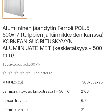
Alumiininen jäähdytin Ferroli POL.5
500x17 (tulppien ja kiinnikkeiden kanssa)
KORKEAN SUORITUSKYVYN
ALUMIINIJÄTEIMET (keskietäisyys - 500
mm)
Tuotekoodi: pol.500x17
0 arvosteluja
Mitat (LxKxS)
1360х582х98
Lämmönsiirto-osio lämpötilassa t = 50 ° С
2160
Jakson tilavuus
6,7
Lämmitetty alue
21