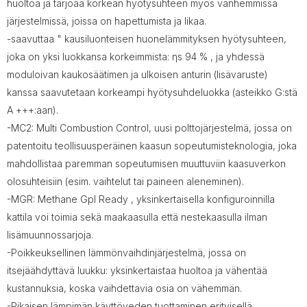
huoltoa ja tarjoaa korkean hyötysuhteen myös vanhemmissa
järjestelmissä, joissa on hapettumista ja likaa.
-saavuttaa " kausiluonteisen huonelämmityksen hyötysuhteen,
joka on yksi luokkansa korkeimmista: ηs 94 % , ja yhdessä
moduloivan kaukosäätimen ja ulkoisen anturin (lisävaruste)
kanssa saavutetaan korkeampi hyötysuhdeluokka (asteikko G:stä
A +++:aan).
-MC2: Multi Combustion Control, uusi polttojärjestelmä, jossa on
patentoitu teollisuusperäinen kaasun sopeutumisteknologia, joka
mahdollistaa paremman sopeutumisen muuttuviin kaasuverkon
olosuhteisiin (esim. vaihtelut tai paineen aleneminen).
-MGR: Methane Gpl Ready , yksinkertaisella konfiguroinnilla
kattila voi toimia sekä maakaasulla että nestekaasulla ilman
lisämuunnossarjoja.
-Poikkeuksellinen lämmönvaihdinjärjestelmä, jossa on
itsejäähdyttävä luukku: yksinkertaistaa huoltoa ja vähentää
kustannuksia, koska vaihdettavia osia on vähemmän.
-Pikaisen lämpimän käyttöveden tuottaminen erityisellä