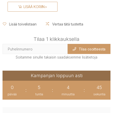
LISÄÄ KORIIN>
Lisää toivelistaan
Vertaa tätä tuotetta
Tilaa 1 klikkauksella
Tilaa osoitteesta
Soitamme sinulle takaisin saadaksemme lisätietoja
Kampanjan loppuun asti
0
5
4
45
:
:
:
päivää
tuntia
minuuttia
sekuntia