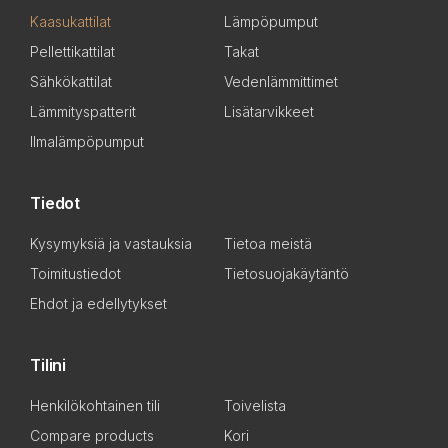
Kaasukattilat
Lämpöpumput
Pellettikattilat
Takat
Sähkökattilat
Vedenlämmittimet
Lämmityspatterit
Lisätarvikkeet
Ilmalämpöpumput
Tiedot
Kysymyksiä ja vastauksia
Tietoa meistä
Toimitustiedot
Tietosuojakäytäntö
Ehdot ja edellytykset
Tilini
Henkilökohtainen tili
Toivelista
Compare products
Kori