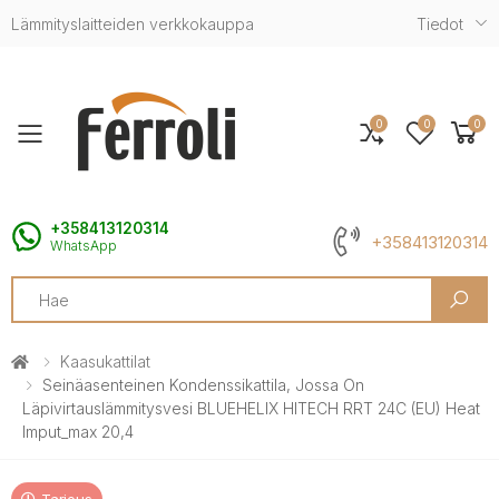
Lämmityslaitteiden verkkokauppa
Tiedot
0
0
0
Toggle mobile menu
+358413120314
+358413120314
WhatsApp
Search
Kaasukattilat
Seinäasenteinen Kondenssikattila, Jossa On
Läpivirtauslämmitysvesi BLUEHELIX HITECH RRT 24C (EU) Heat
Imput_max 20,4