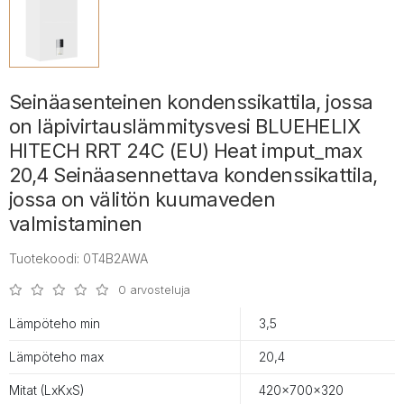
Seinäasenteinen kondenssikattila, jossa
on läpivirtauslämmitysvesi BLUEHELIX
HITECH RRT 24C (EU) Heat imput_max
20,4 Seinäasennettava kondenssikattila,
jossa on välitön kuumaveden
valmistaminen
Tuotekoodi: 0T4B2AWA
0 arvosteluja
Lämpöteho min
3,5
Lämpöteho max
20,4
Mitat (LxKxS)
420×700×320