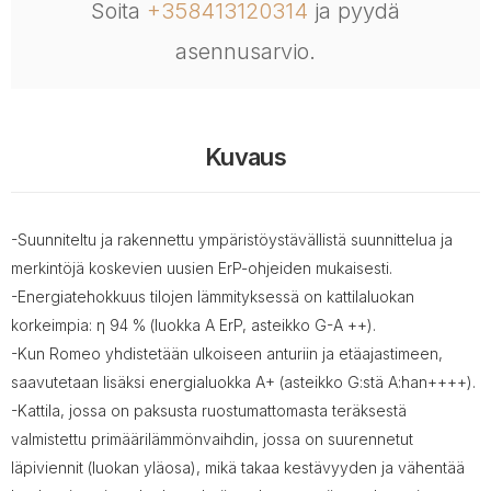
Soita
+358413120314
ja pyydä
asennusarvio.
Kuvaus
-Suunniteltu ja rakennettu ympäristöystävällistä suunnittelua ja
merkintöjä koskevien uusien ErP-ohjeiden mukaisesti.
-Energiatehokkuus tilojen lämmityksessä on kattilaluokan
korkeimpia: η 94 % (luokka A ErP, asteikko G-A ++).
-Kun Romeo yhdistetään ulkoiseen anturiin ja etäajastimeen,
saavutetaan lisäksi energialuokka A+ (asteikko G:stä A:han++++).
-Kattila, jossa on paksusta ruostumattomasta teräksestä
valmistettu primäärilämmönvaihdin, jossa on suurennetut
läpiviennit (luokan yläosa), mikä takaa kestävyyden ja vähentää