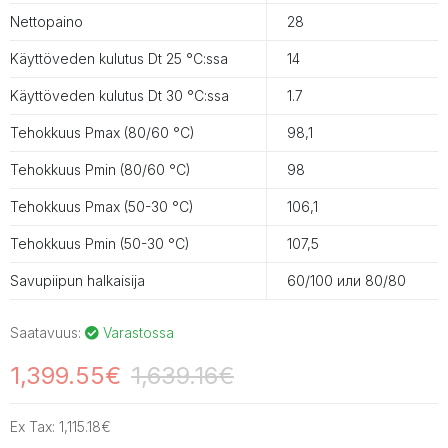
Nettopaino
28
Käyttöveden kulutus Dt 25 °C:ssa
14
Käyttöveden kulutus Dt 30 °C:ssa
1.7
Tehokkuus Pmax (80/60 °C)
98,1
Tehokkuus Pmin (80/60 °C)
98
Tehokkuus Pmax (50-30 °C)
106,1
Tehokkuus Pmin (50-30 °C)
107,5
Savupiipun halkaisija
60/100 или 80/80
Saatavuus:
Varastossa
1,399.55€
1,639.16€
Ex Tax:
1,115.18€