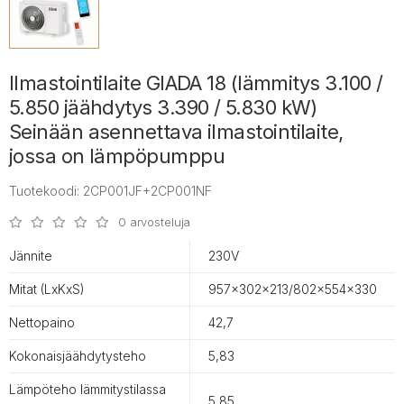
Ilmastointilaite GIADA 18 (lämmitys 3.100 /
5.850 jäähdytys 3.390 / 5.830 kW)
Seinään asennettava ilmastointilaite,
jossa on lämpöpumppu
Tuotekoodi: 2CP001JF+2CP001NF
0 arvosteluja
Jännite
230V
Mitat (LxKxS)
957x302x213/802x554x330
Nettopaino
42,7
Kokonaisjäähdytysteho
5,83
Lämpöteho lämmitystilassa
5,85