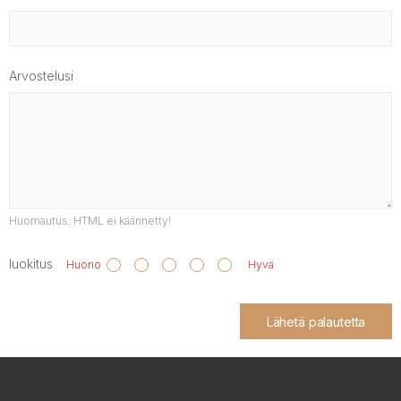
Arvostelusi
Huomautus:
HTML ei käännetty!
luokitus
Huono
Hyvä
Lähetä palautetta