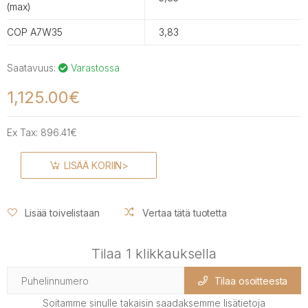
(max)
COP A7W35
3,83
Saatavuus:
Varastossa
1,125.00€
Ex Tax:
896.41€
LISÄÄ KORIIN>
Lisää toivelistaan
Vertaa tätä tuotetta
Tilaa 1 klikkauksella
Tilaa osoitteesta
Soitamme sinulle takaisin saadaksemme lisätietoja