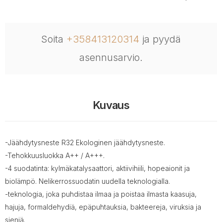
Soita
+358413120314
ja pyydä
asennusarvio.
Kuvaus
-Jäähdytysneste R32 Ekologinen jäähdytysneste.
-Tehokkuusluokka A++ / A+++.
-4 suodatinta: kylmäkatalysaattori, aktiivihiili, hopeaionit ja
biolämpö. Nelikerrossuodatin uudella teknologialla.
-teknologia, joka puhdistaa ilmaa ja poistaa ilmasta kaasuja,
hajuja, formaldehydiä, epäpuhtauksia, bakteereja, viruksia ja
sieniä.