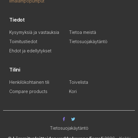
Ilmalämpöpumput
Tiedot
Kysymyksiä ja vastauksia
Tietoa meistä
Toimitustiedot
Tietosuojakäytäntö
Ehdot ja edellytykset
Tilini
Henkilökohtainen tili
Toivelista
Compare products
Kori
Tietosuojakäytäntö