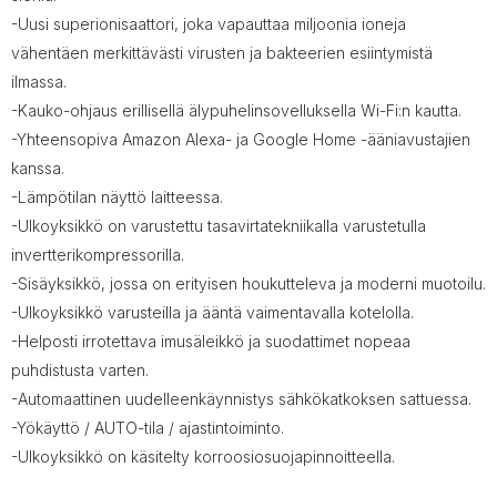
-Uusi superionisaattori, joka vapauttaa miljoonia ioneja
vähentäen merkittävästi virusten ja bakteerien esiintymistä
ilmassa.
-Kauko-ohjaus erillisellä älypuhelinsovelluksella Wi-Fi:n kautta.
-Yhteensopiva Amazon Alexa- ja Google Home -ääniavustajien
kanssa.
-Lämpötilan näyttö laitteessa.
-Ulkoyksikkö on varustettu tasavirtatekniikalla varustetulla
invertterikompressorilla.
-Sisäyksikkö, jossa on erityisen houkutteleva ja moderni muotoilu.
-Ulkoyksikkö varusteilla ja ääntä vaimentavalla kotelolla.
-Helposti irrotettava imusäleikkö ja suodattimet nopeaa
puhdistusta varten.
-Automaattinen uudelleenkäynnistys sähkökatkoksen sattuessa.
-Yökäyttö / AUTO-tila / ajastintoiminto.
-Ulkoyksikkö on käsitelty korroosiosuojapinnoitteella.