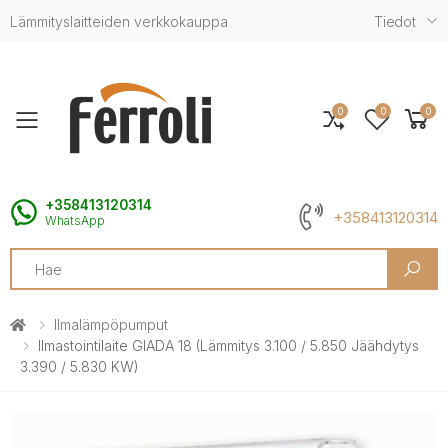
Lämmityslaitteiden verkkokauppa
Tiedot
0
0
0
Toggle mobile menu
+358413120314
+358413120314
WhatsApp
Search
Ilmalämpöpumput
Ilmastointilaite GIADA 18 (lämmitys 3.100 / 5.850 Jäähdytys
3.390 / 5.830 KW)